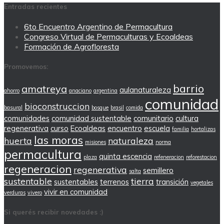
Entradas recientes
6to Encuentro Argentino de Permacultura
Congreso Virtual de Permaculturas y Ecoaldeas
Formación de Agrofloresta
Promovemos:
barrio
amatreya
aulanaturaleza
ahorro
anaciano
argentina
comunidad
bioconstruccion
basural
bosque
brasil
comida
comunidades
comunidad sustentable
comunitario
cultura
regenerativa
curso
Ecoaldeas
encuentro
escuela
familia
hortalizas
las moras
huerta
naturaleza
misiones
norma
permacultura
quinta escencia
plaza
refeneracion
reforestacion
regeneracion
regenerativa
semillero
salta
sustentable
tierra
sustentables
terrenos
transición
vegetales
vivir en comunidad
verduras
vivero
Si querés recibir novedades :)