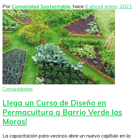
Por
Comunidad Sustentable
, hace
6 años
4 enero, 2021
Comunidades
Llega un Curso de Diseño en
Permacultura a Barrio Verde las
Moras!
La capacitación para vecinos abre un nuevo capítulo en la