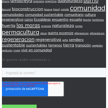
barrio
amatreya
aulanaturaleza
ahorro
anaciano
argentina
comunidad
bioconstruccion
basural
bosque
brasil
comida
comunidades
comunidad sustentable
comunitario
cultura
regenerativa
curso
Ecoaldeas
encuentro
escuela
familia
hortalizas
las moras
huerta
naturaleza
misiones
norma
permacultura
quinta escencia
plaza
refeneracion
reforestacion
regeneracion
regenerativa
semillero
salta
sustentable
tierra
sustentables
terrenos
transición
vegetales
vivir en comunidad
verduras
vivero
Si querés recibir novedades :)